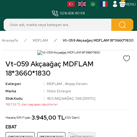
MENÜ
0216 606 80 98
Anasayfa
MDFLAM
Vt-059 Akçaağaç MDFLAM 18*3660*1830
Vt-059 Akçaağaç MDFLAM
18*3660*1830
Kategori
MDFLAM
,
Ahşap Desen
Marka
Yıldız Entegre
Stok Kodu
450.AKÇAAĞAÇ 366 [ENTG]
*937,33 TL den başlayan taksitlerle!
3.945,00 TL
Havale/Eft Fiyatı:
KDV Dahil
EBAT