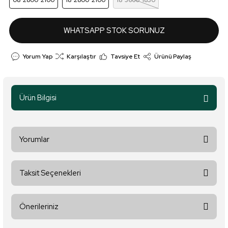
08*2800*2100
18*2800*2100
18*3660*1830
WHATSAPP STOK SORUNUZ
Yorum Yap
Karşılaştır
Tavsiye Et
Ürünü Paylaş
Ürün Bilgisi
Yorumlar
Taksit Seçenekleri
Bu ürüne ilk yorumu siz yapın!
Önerileriniz
Yorum Yaz