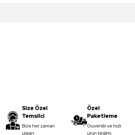
da yetersiz gördüğünüz noktaları öneri formunu kullanarak tarafımıza iletebil
Bu ürüne ilk yorumu siz yapın!
Yorum Yaz
Meşe MDFLAM
Vt-001 Açık Meşe MDFLAM
0
TL
Size Özel
3.450,00
Özel
TL
Temsilci
Paketleme
il
KDV Dahil
Gönder
Bize her zaman
Güvenilir ve hızlı
ulaşın.
ürün teslimi.