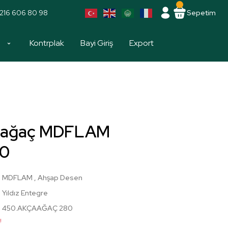
216 606 80 98
Sepetim
a
Kontrplak
Bayi Giriş
Export
aağaç MDFLAM
00
MDFLAM
,
Ahşap Desen
Yıldız Entegre
450.AKÇAAĞAÇ 280
!