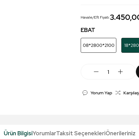
3.450,0
Havale/Eft Fiyatı:
EBAT
08*2800*2100
18*28
Yorum Yap
Karşılaş
Ürün Bilgisi
Yorumlar
Taksit Seçenekleri
Önerileriniz