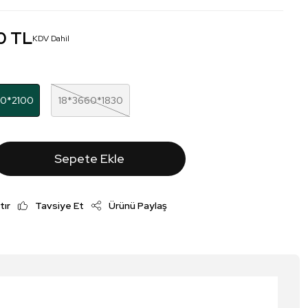
0 TL
KDV Dahil
00*2100
18*3660*1830
Sepete Ekle
tır
Tavsiye Et
Ürünü Paylaş