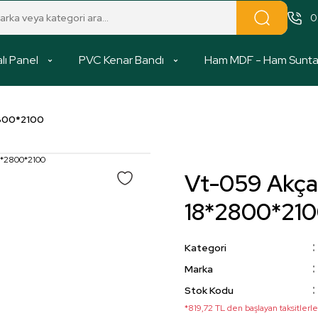
0
lı Panel
PVC Kenar Bandı
Ham MDF - Ham Sunt
800*2100
Vt-059 Akç
18*2800*21
Kategori
Marka
Stok Kodu
*819,72 TL den başlayan taksitlerle