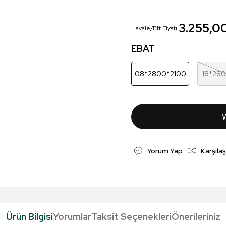
3.255,0
Havale/Eft Fiyatı:
EBAT
08*2800*2100
18*28
Yorum Yap
Karşılaş
Ürün Bilgisi
Yorumlar
Taksit Seçenekleri
Önerileriniz