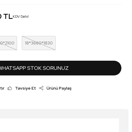
0 TL
KDV Dahil
00*2100
18*3660*1830
WHATSAPP STOK SORUNUZ
tır
Tavsiye Et
Ürünü Paylaş