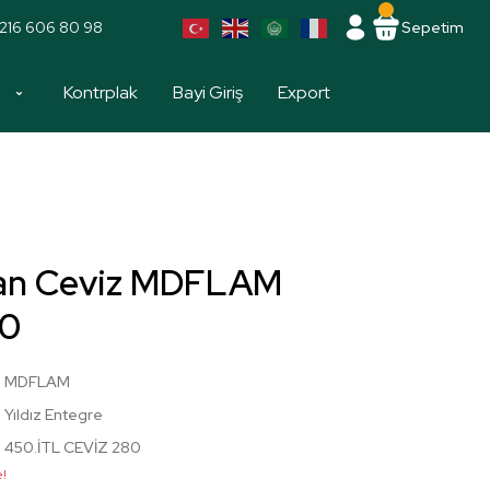
216 606 80 98
Sepetim
a
Kontrplak
Bayi Giriş
Export
yan Ceviz MDFLAM
00
MDFLAM
Yıldız Entegre
450.İTL CEVİZ 280
e!