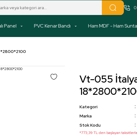
0
lı Panel
PVC Kenar Bandı
Ham MDF - Ham Sunt
18*2800*2100
Vt-055 İtal
18*2800*21
Kategori
Marka
Stok Kodu
*773,39 TL den başlayan taksitlerl