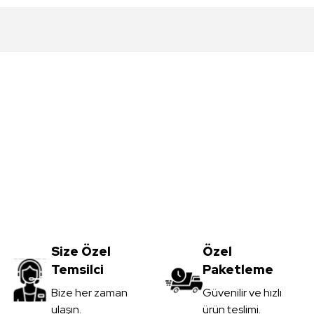
da yetersiz gördüğünüz noktaları öneri formunu kullanarak tarafımıza iletebil
Bu ürüne ilk yorumu siz yapın!
Yorum Yaz
Meşe MDFLAM
Vt-059 Akçaağaç MDFLAM
0
TL
Size Özel
3.450,00
Özel
TL
Temsilci
Paketleme
il
KDV Dahil
Gönder
Bize her zaman
Güvenilir ve hızlı
ulaşın.
ürün teslimi.