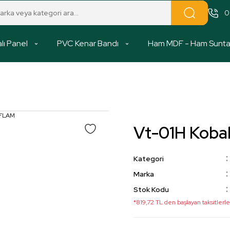
0
lı Panel
PVC Kenar Bandı
Ham MDF - Ham Sunt
Vt-01H Koba
Kategori
Marka
Stok Kodu
*819,72 TL den başlayan taksitlerle