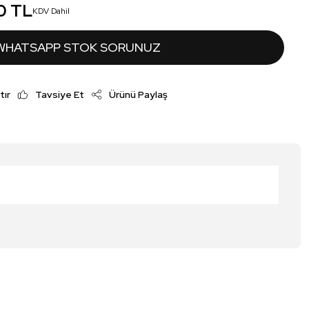
0 TL
KDV Dahil
WHATSAPP STOK SORUNUZ
tır
Tavsiye Et
Ürünü Paylaş
irsiniz.