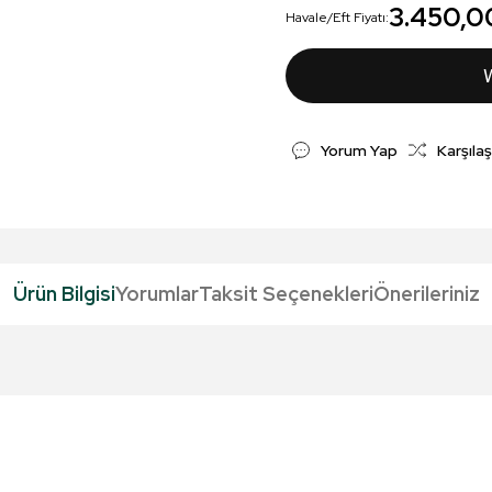
3.450,0
Havale/Eft Fiyatı:
Yorum Yap
Karşılaş
Ürün Bilgisi
Yorumlar
Taksit Seçenekleri
Önerileriniz
da yetersiz gördüğünüz noktaları öneri formunu kullanarak tarafımıza iletebil
Bu ürüne ilk yorumu siz yapın!