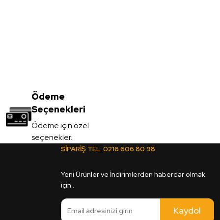
Vt-001 Açık Meşe MDFLAM
3.450,00
Ödeme
TL
Seçenekleri
KDV Dahil
Ödeme için özel
seçenekler.
Sipariş Ver
SİPARİŞ TEL:
0216 606 80 98
2C Legato MDFLAM
Yeni Ürünler ve İndirimlerden haberdar olmak
için..
Kaydol