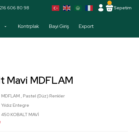
216 606 80 98
Sepetim
a
Kontrplak
Bayi Giriş
Export
lt Mavi MDFLAM
MDFLAM
,
Pastel (Düz) Renkler
Yıldız Entegre
450.KOBALT MAVİ
!