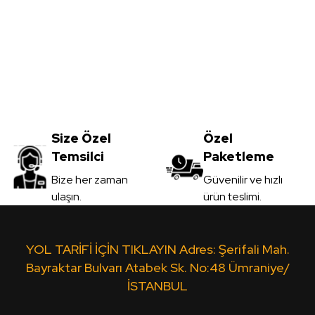
Yorum Yaz
Meşe MDFLAM
Vt-059 Akçaağaç MDFLAM
0
TL
Size Özel
3.450,00
Özel
TL
Temsilci
Paketleme
il
KDV Dahil
Gönder
Bize her zaman
Güvenilir ve hızlı
ulaşın.
ürün teslimi.
 Ver
Sipariş Ver
Ceviz MDFLAM
Vt-10A Leon MDFLAM
Yt-4
YOL TARİFİ İÇİN TIKLAYIN Adres: Şerifali Mah.
Bayraktar Bulvarı Atabek Sk. No:48 Ümraniye/
İSTANBUL