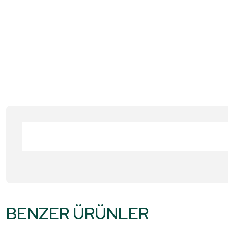
Bu ürünün fiyat bilgisi, resim, ürün açıklamalarında ve diğer konular
Görüş ve önerileriniz için teşekkür ederiz.
BENZER ÜRÜNLER
Ürün resmi kalitesiz, bozuk veya görüntülenemiyor.