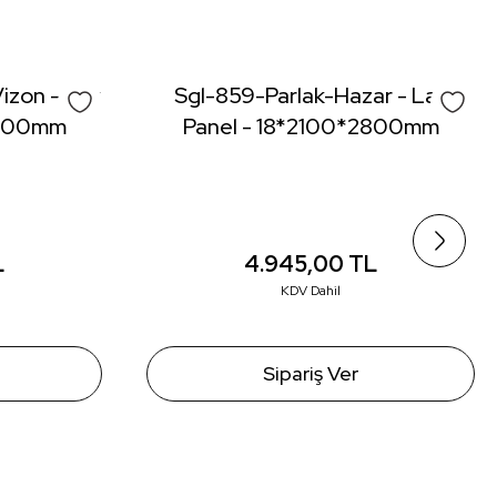
izon - Lak
Sgl-859-Parlak-Hazar - Lak
2800mm
Panel - 18*2100*2800mm
L
4.945,00
TL
KDV Dahil
Sipariş Ver