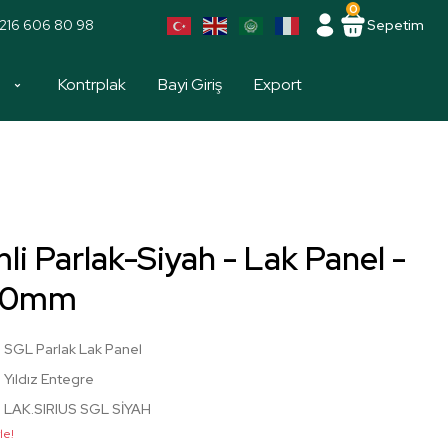
0
216 606 80 98
Sepetim
a
Kontrplak
Bayi Giriş
Export
li Parlak-Siyah - Lak Panel -
800mm
SGL Parlak Lak Panel
Yıldız Entegre
LAK.SIRIUS SGL SİYAH
le!