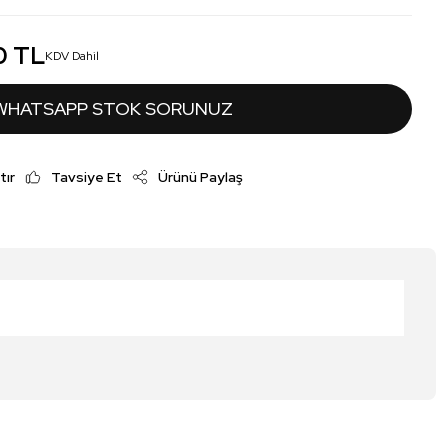
0 TL
KDV Dahil
WHATSAPP STOK SORUNUZ
tır
Tavsiye Et
Ürünü Paylaş
irsiniz.