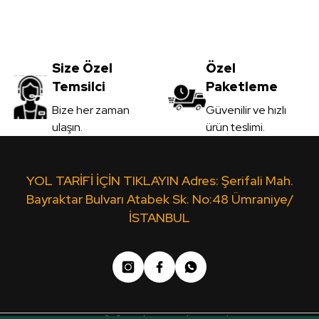
Size Özel
Özel
Temsilci
Paketleme
Bize her zaman
Güvenilir ve hızlı
ulaşın.
ürün teslimi.
YOL TARİFİ İÇİN TIKLAYIN Adres: Şerifali Mah.
Bayraktar Bulvarı Atabek Sk. No:48 Ümraniye/
İSTANBUL