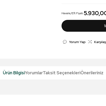
5.930,0
Havale/Eft Fiyatı:
Yorum Yap
Karşılaş
Ürün Bilgisi
Yorumlar
Taksit Seçenekleri
Önerileriniz
da yetersiz gördüğünüz noktaları öneri formunu kullanarak tarafımıza iletebil
Bu ürüne ilk yorumu siz yapın!