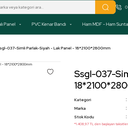
0
lı Panel
PVC Kenar Bandı
Ham MDF - Ham Sunt
sgl-037-Simli Parlak-Siyah - Lak Panel - 18*2100*2800mm
Ssgl-037-Sim
18*2100*2
Kategori
Marka
Stok Kodu
*1.408,97 TL den başlayan taksitler