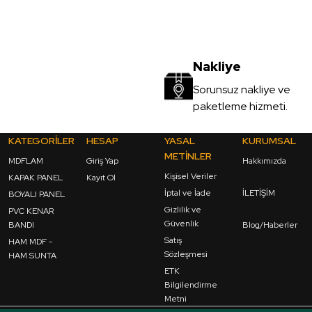
Nakliye
Sorunsuz nakliye ve
paketleme hizmeti.
KATEGORİLER
HESAP
YASAL
KURUMSAL
METİNLER
MDFLAM
Giriş Yap
Hakkımızda
Kişisel Veriler
KAPAK PANEL
Kayıt Ol
İptal ve İade
İLETİŞİM
BOYALI PANEL
Gizlilik ve
PVC KENAR
Güvenlik
BANDI
Blog/Haberler
Satış
HAM MDF -
Sözleşmesi
HAM SUNTA
ETK
Bilgilendirme
Metni