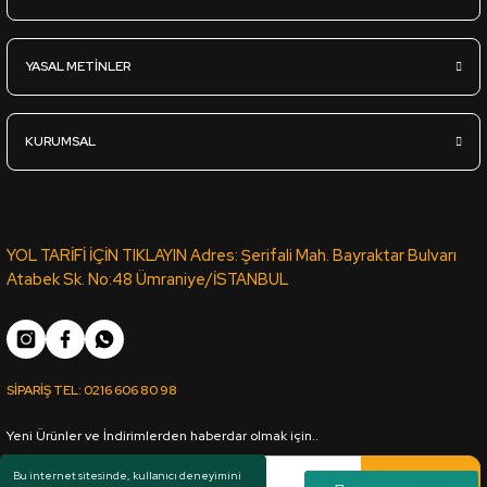
Sml-285-Mat-Koyu Gri - Lak Panel - 18*2100*2800mm
YASAL METİNLER
5.390,00
TL
KDV Dahil
KURUMSAL
Sipariş Ver
Sml-828-Mat-Sis Gri - Lak Panel - 18*2100*2800mm
YOL TARİFİ İÇİN TIKLAYIN Adres: Şerifali Mah. Bayraktar Bulvarı
Atabek Sk. No:48 Ümraniye/İSTANBUL
5.390,00
TL
KDV Dahil
SİPARİŞ TEL:
0216 606 80 98
Sipariş Ver
Yeni Ürünler ve İndirimlerden haberdar olmak için..
Sml-73A-Mat-Mozambik - Lak Panel - 18*2100*2800mm
Kaydol
Bu internet sitesinde, kullanıcı deneyimini