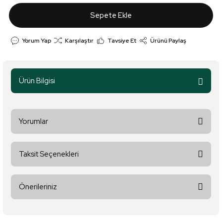
Sepete Ekle
Yorum Yap
Karşılaştır
Tavsiye Et
Ürünü Paylaş
Ürün Bilgisi
Yorumlar
Taksit Seçenekleri
Bu ürüne ilk yorumu siz yapın!
Önerileriniz
Yorum Yaz
Bu ürünün fiyat bilgisi, resim, ürün açıklamalarında ve diğer
konularda yetersiz gördüğünüz noktaları öneri formunu kullanarak