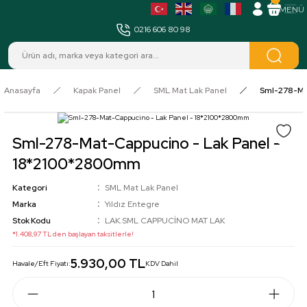
MENÜ
0216 606 80 98
Anasayfa
Kapak Panel
SML Mat Lak Panel
Sml-278-Ma
Sml-278-Mat-Cappucino - Lak Panel -
18*2100*2800mm
Kategori
SML Mat Lak Panel
Marka
Yıldız Entegre
Stok Kodu
LAK.SML CAPPUCİNO MAT LAK
*1.408,97 TL den başlayan taksitlerle!
5.930,00 TL
Havale/Eft Fiyatı:
KDV Dahil