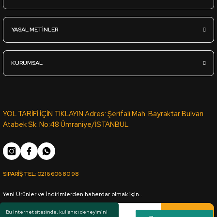
Sml-285-Mat-Koyu Gri - Lak Panel - 18*2100*2800mm
YASAL METİNLER
5.390,00
TL
KDV Dahil
KURUMSAL
Sipariş Ver
Sml-278-Mat-Cappucino - Lak Panel - 18*2100*2800mm
YOL TARİFİ İÇİN TIKLAYIN Adres: Şerifali Mah. Bayraktar Bulvarı
Atabek Sk. No:48 Ümraniye/İSTANBUL
5.930,00
TL
KDV Dahil
SİPARİŞ TEL:
0216 606 80 98
Sipariş Ver
Yeni Ürünler ve İndirimlerden haberdar olmak için..
Sml-828-Mat-Sis Gri - Lak Panel - 18*2100*2800mm
Kaydol
Bu internet sitesinde, kullanıcı deneyimini