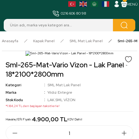
MENÜ
0216 606 80 98
Anasayfa
Kapak Panel
SML Mat Lak Panel
Sml-265-Mat
Sml-265-Mat-Vario Vizon - Lak Panel -
18*2100*2800mm
Kategori
SML Mat Lak Panel
Marka
Yıldız Entegre
Stok Kodu
LAK.SML VİZON
*1.164,24 TL den başlayan taksitlerle!
4.900,00 TL
Havale/Eft Fiyatı:
KDV Dahil