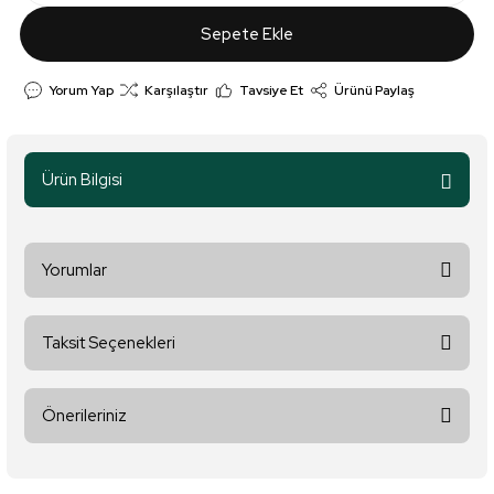
Sepete Ekle
Yorum Yap
Karşılaştır
Tavsiye Et
Ürünü Paylaş
Ürün Bilgisi
Yorumlar
Taksit Seçenekleri
Bu ürüne ilk yorumu siz yapın!
Önerileriniz
Yorum Yaz
Bu ürünün fiyat bilgisi, resim, ürün açıklamalarında ve diğer
konularda yetersiz gördüğünüz noktaları öneri formunu kullanarak