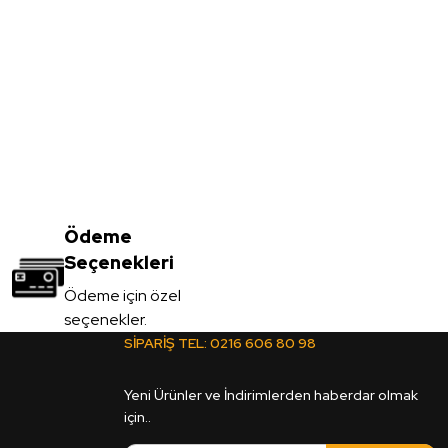
- 18*2100*2800mm
Ödeme
Seçenekleri
Ödeme için özel
seçenekler.
SİPARİŞ TEL:
0216 606 80 98
 - 18*2100*2800mm
Yeni Ürünler ve İndirimlerden haberdar olmak
için..