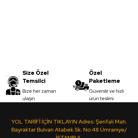
Yorum Yaz
800mm
Sml-59A-Mat-Alaska Mavi - Lak Panel 
Size Özel
5.930,00
Özel
TL
Temsilci
Paketleme
KDV Dahil
Gönder
Bize her zaman
Güvenilir ve hızlı
ulaşın.
ürün teslimi.
Sipariş Ver
*2800mm
Sml-278-Mat-Cappucino - Lak Panel
YOL TARİFİ İÇİN TIKLAYIN Adres: Şerifali Mah.
Bayraktar Bulvarı Atabek Sk. No:48 Ümraniye/
İSTANBUL