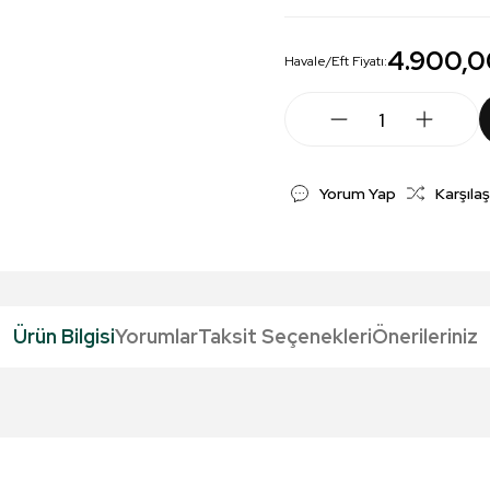
4.900,0
Havale/Eft Fiyatı:
Yorum Yap
Karşılaş
Ürün Bilgisi
Yorumlar
Taksit Seçenekleri
Önerileriniz
da yetersiz gördüğünüz noktaları öneri formunu kullanarak tarafımıza iletebil
Bu ürüne ilk yorumu siz yapın!