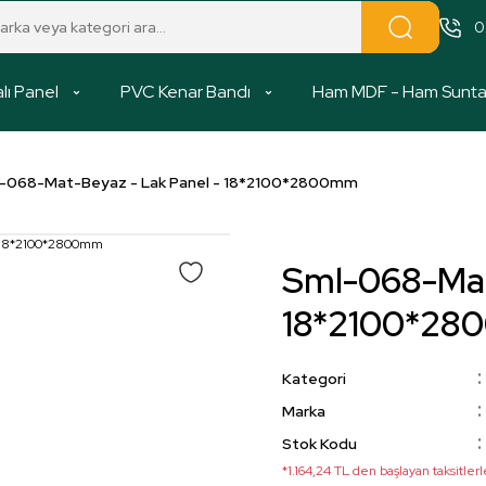
0
lı Panel
PVC Kenar Bandı
Ham MDF - Ham Sunt
-068-Mat-Beyaz - Lak Panel - 18*2100*2800mm
Sml-068-Mat
18*2100*2
Kategori
Marka
Stok Kodu
*1.164,24 TL den başlayan taksitlerl