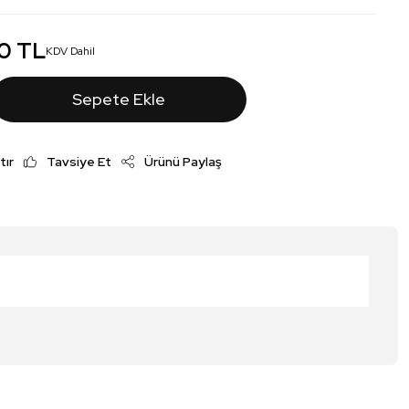
0 TL
KDV Dahil
Sepete Ekle
tır
Tavsiye Et
Ürünü Paylaş
irsiniz.