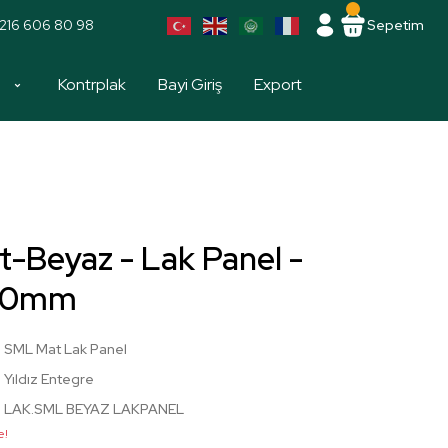
216 606 80 98
Sepetim
a
Kontrplak
Bayi Giriş
Export
-Beyaz - Lak Panel -
800mm
SML Mat Lak Panel
Yıldız Entegre
LAK.SML BEYAZ LAKPANEL
e!