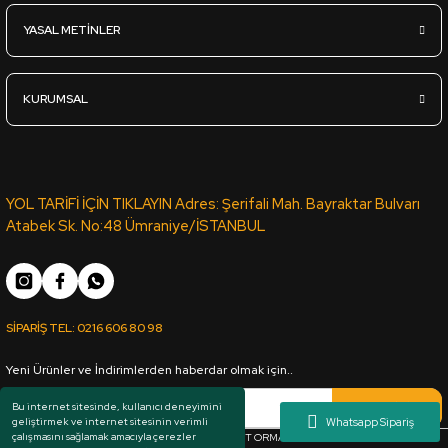
YASAL METİNLER
1.190,00
TL
KDV Dahil
KURUMSAL
Sipariş Ver
Siyah Çift Yüz Boyalı Mdf 2,7*1700*2100mm
YOL TARİFİ İÇİN TIKLAYIN Adres: Şerifali Mah. Bayraktar Bulvarı
Atabek Sk. No:48 Ümraniye/İSTANBUL
555,00
TL
KDV Dahil
SİPARİŞ TEL:
0216 606 80 98
Sipariş Ver
Yeni Ürünler ve İndirimlerden haberdar olmak için..
Sarı Çift Yüz Boyalı Mdf 2,7*1700*2100mm
Kaydol
Bu internet sitesinde, kullanıcı deneyimini
geliştirmek ve internet sitesinin verimli
çalışmasını sağlamak amacıyla çerezler
Her hakkı saklıdır. Copyright © 1983 - 2025 ARKUT ORMAN ÜRÜNLERİ SAN. VE TİC. LTD.