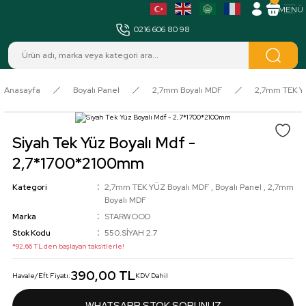
MENÜ
0216 606 80 98
Anasayfa
Boyalı Panel
2,7mm Boyalı MDF
2,7mm TEK Y
Siyah Tek Yüz Boyalı Mdf -
2,7*1700*2100mm
Kategori
2,7mm TEK YÜZ Boyalı MDF
,
Boyalı Panel
,
2,7mm
Boyalı MDF
Marka
STARWOOD
Stok Kodu
550.SİYAH 2.7
*92,66 TL den başlayan taksitlerle!
390,00 TL
Havale/Eft Fiyatı:
KDV Dahil
WHATSAPP STOK SORUNUZ