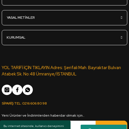
Sgl-505-Parlak-Kül Gri - Lak Panel - 18*2100*2800mm
YASAL METİNLER
4.945,00
TL
KDV Dahil
KURUMSAL
Sipariş Ver
Sgl-828-Parlak-Sis Gri - Lak Panel - 18*2100*2800mm
YOL TARİFİ İÇİN TIKLAYIN Adres: Şerifali Mah. Bayraktar Bulvarı
Atabek Sk. No:48 Ümraniye/İSTANBUL
4.945,00
TL
KDV Dahil
SİPARİŞ TEL:
0216 606 80 98
Sipariş Ver
Yeni Ürünler ve İndirimlerden haberdar olmak için..
Sgl-503-Parlak-İzlanda Mavi - Lak Panel - 18*2100*2800mm
Kaydol
Bu internet sitesinde, kullanıcı deneyimini