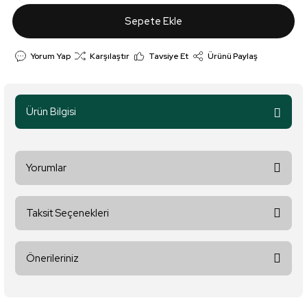
Sepete Ekle
Yorum Yap
Karşılaştır
Tavsiye Et
Ürünü Paylaş
Ürün Bilgisi
Yorumlar
Taksit Seçenekleri
Bu ürüne ilk yorumu siz yapın!
Önerileriniz
Yorum Yaz
Bu ürünün fiyat bilgisi, resim, ürün açıklamalarında ve diğer
konularda yetersiz gördüğünüz noktaları öneri formunu kullanarak