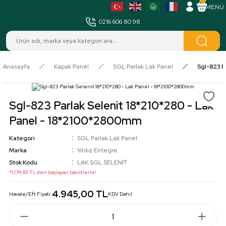
MENÜ
0216 606 80 98
Anasayfa
Kapak Panel
SGL Parlak Lak Panel
Sgl-823 P
Sgl-823 Parlak Selenit 18*210*280 - Lak
Panel - 18*2100*2800mm
Kategori
SGL Parlak Lak Panel
Marka
Yıldız Entegre
Stok Kodu
LAK.SGL SELENİT
*1.174,93 TL den başlayan taksitlerle!
4.945,00 TL
Havale/Eft Fiyatı:
KDV Dahil