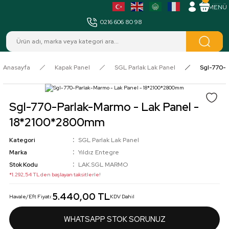
MENÜ
0216 606 80 98
Anasayfa
Kapak Panel
SGL Parlak Lak Panel
Sgl-770-P
Sgl-770-Parlak-Marmo - Lak Panel -
18*2100*2800mm
Kategori
SGL Parlak Lak Panel
Marka
Yıldız Entegre
Stok Kodu
LAK.SGL MARMO
*1.292,54 TL den başlayan taksitlerle!
5.440,00 TL
Havale/Eft Fiyatı:
KDV Dahil
WHATSAPP STOK SORUNUZ