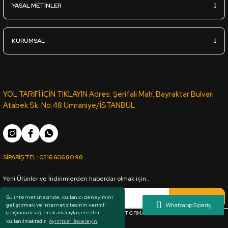
YASAL METİNLER
4.945,00
TL
KDV Dahil
KURUMSAL
Sipariş Ver
Sgl-828-Parlak-Sis Gri - Lak Panel - 18*2100*2800mm
YOL TARİFİ İÇİN TIKLAYIN Adres: Şerifali Mah. Bayraktar Bulvarı
Atabek Sk. No:48 Ümraniye/İSTANBUL
4.945,00
TL
KDV Dahil
SİPARİŞ TEL:
0216 606 80 98
Sipariş Ver
Yeni Ürünler ve İndirimlerden haberdar olmak için..
Sgl-503-Parlak-İzlanda Mavi - Lak Panel - 18*2100*2800mm
Kaydol
Bu internet sitesinde, kullanıcı deneyimini
geliştirmek ve internet sitesinin verimli
çalışmasını sağlamak amacıyla çerezler
Her hakkı saklıdır. Copyright © 1983 - 2025 ARKUT ORMAN ÜRÜNLERİ SAN. VE TİC. LTD.
kullanılmaktadır.
Ayrıntıları İnceleyin
5.440,00
TL
ŞTİ.