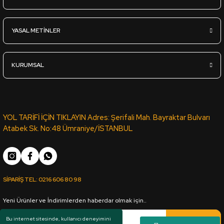
Sgl-828-Parlak-Sis Gri - Lak Panel - 18*2100*2800mm
YASAL METİNLER
4.945,00
TL
KDV Dahil
KURUMSAL
Sipariş Ver
Sgl-503-Parlak-İzlanda Mavi - Lak Panel - 18*2100*2800mm
YOL TARİFİ İÇİN TIKLAYIN Adres: Şerifali Mah. Bayraktar Bulvarı
Atabek Sk. No:48 Ümraniye/İSTANBUL
5.440,00
TL
KDV Dahil
SİPARİŞ TEL:
0216 606 80 98
Sipariş Ver
Yeni Ürünler ve İndirimlerden haberdar olmak için..
Sgl-715-Parlak-İrony - Lak Panel - 18*2100*2800mm
Kaydol
Bu internet sitesinde, kullanıcı deneyimini