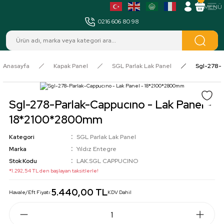
MENÜ
0216 606 80 98
Anasayfa
Kapak Panel
SGL Parlak Lak Panel
Sgl-278-P
Sgl-278-Parlak-Cappucıno - Lak Panel -
18*2100*2800mm
Kategori
SGL Parlak Lak Panel
Marka
Yıldız Entegre
Stok Kodu
LAK.SGL CAPPUCINO
*1.292,54 TL den başlayan taksitlerle!
5.440,00 TL
Havale/Eft Fiyatı:
KDV Dahil