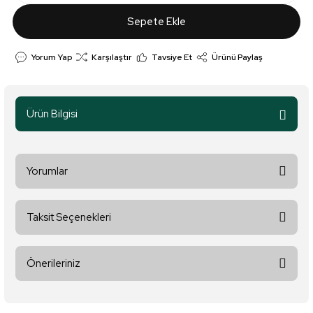
Sepete Ekle
Yorum Yap
Karşılaştır
Tavsiye Et
Ürünü Paylaş
Ürün Bilgisi
Yorumlar
Taksit Seçenekleri
Bu ürüne ilk yorumu siz yapın!
Önerileriniz
Yorum Yaz
Bu ürünün fiyat bilgisi, resim, ürün açıklamalarında ve diğer
konularda yetersiz gördüğünüz noktaları öneri formunu kullanarak