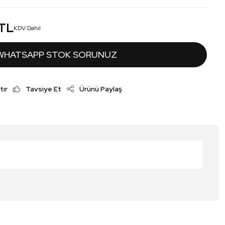
 TL
KDV Dahil
WHATSAPP STOK SORUNUZ
tır
Tavsiye Et
Ürünü Paylaş
irsiniz.