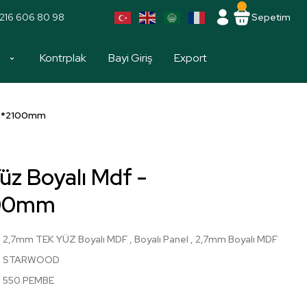
216 606 80 98
Sepetim
a
Kontrplak
Bayi Giriş
Export
00*2100mm
z Boyalı Mdf -
100mm
2,7mm TEK YÜZ Boyalı MDF
,
Boyalı Panel
,
2,7mm Boyalı MDF
STARWOOD
550.PEMBE