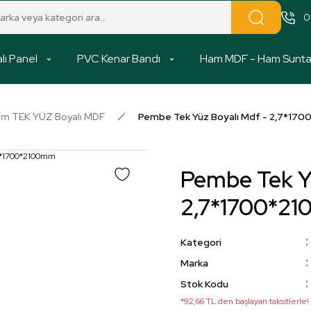
0
lı Panel
PVC Kenar Bandı
Ham MDF - Ham Sunt
m TEK YÜZ Boyalı MDF
Pembe Tek Yüz Boyalı Mdf - 2,7*17
Pembe Tek Yü
2,7*1700*2
Kategori
Marka
Stok Kodu
*92,66 TL den başlayan taksitlerle!