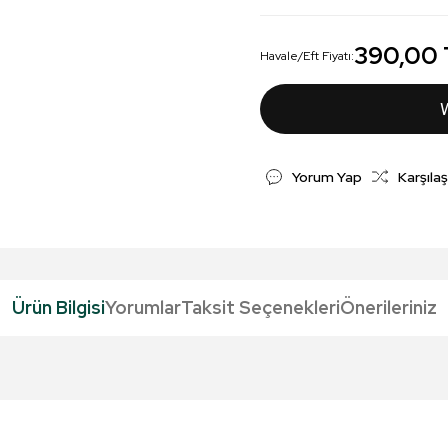
390,00
Havale/Eft Fiyatı:
Yorum Yap
Karşılaş
Ürün Bilgisi
Yorumlar
Taksit Seçenekleri
Önerileriniz
da yetersiz gördüğünüz noktaları öneri formunu kullanarak tarafımıza iletebil
Bu ürüne ilk yorumu siz yapın!