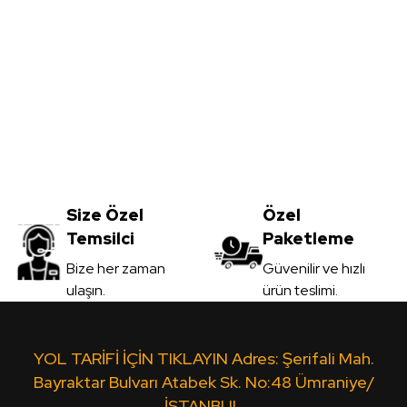
Yorum Yaz
2800mm
05mm Beyaz Tek Yüz Boyalı MDF - 
Size Özel
1.005,00
Özel
TL
Temsilci
Paketleme
KDV Dahil
Gönder
Bize her zaman
Güvenilir ve hızlı
ulaşın.
ürün teslimi.
Sipariş Ver
2800mm
Siyah Çift Yüz Boyalı Mdf 2,7*1700*
YOL TARİFİ İÇİN TIKLAYIN Adres: Şerifali Mah.
Bayraktar Bulvarı Atabek Sk. No:48 Ümraniye/
İSTANBUL