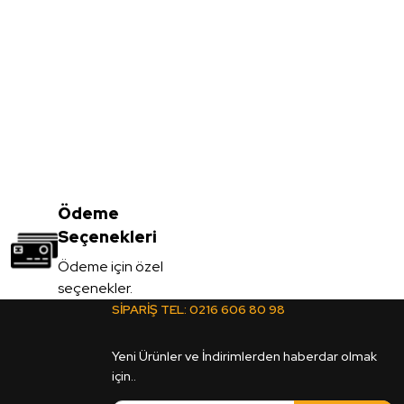
05*2100*2800mm
Ödeme
Seçenekleri
Ödeme için özel
seçenekler.
SİPARİŞ TEL:
0216 606 80 98
2100mm
Yeni Ürünler ve İndirimlerden haberdar olmak
için..