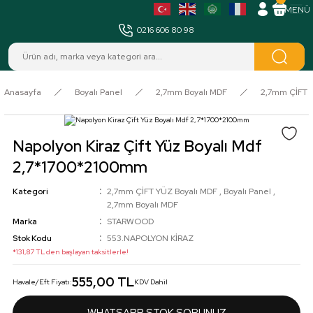
MENÜ
0216 606 80 98
Anasayfa
Boyalı Panel
2,7mm Boyalı MDF
2,7mm ÇİFT 
Napolyon Kiraz Çift Yüz Boyalı Mdf
2,7*1700*2100mm
Kategori
2,7mm ÇİFT YÜZ Boyalı MDF
,
Boyalı Panel
,
2,7mm Boyalı MDF
Marka
STARWOOD
Stok Kodu
553.NAPOLYON KİRAZ
*131,87 TL den başlayan taksitlerle!
555,00 TL
Havale/Eft Fiyatı:
KDV Dahil
WHATSAPP STOK SORUNUZ