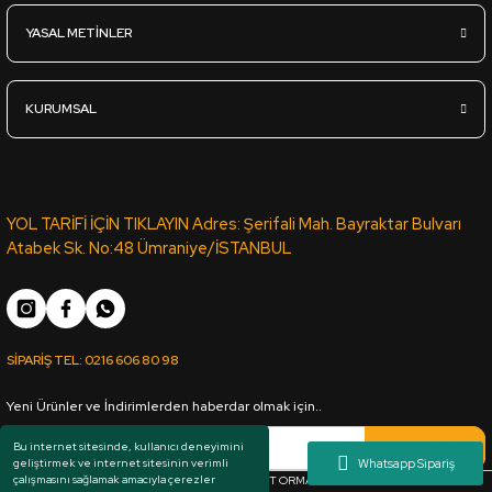
YASAL METİNLER
555,00
TL
KDV Dahil
KURUMSAL
Sipariş Ver
Mavi Çift Yüz Boyalı Mdf 2,7*1700*2100mm
YOL TARİFİ İÇİN TIKLAYIN Adres: Şerifali Mah. Bayraktar Bulvarı
Atabek Sk. No:48 Ümraniye/İSTANBUL
555,00
TL
KDV Dahil
SİPARİŞ TEL:
0216 606 80 98
Sipariş Ver
Yeni Ürünler ve İndirimlerden haberdar olmak için..
Çim Yeşili Çift Yüz Boyalı Mdf 2,7*1700*2100mm
Kaydol
Bu internet sitesinde, kullanıcı deneyimini
geliştirmek ve internet sitesinin verimli
çalışmasını sağlamak amacıyla çerezler
Her hakkı saklıdır. Copyright © 1983 - 2025 ARKUT ORMAN ÜRÜNLERİ SAN. VE TİC. LTD.