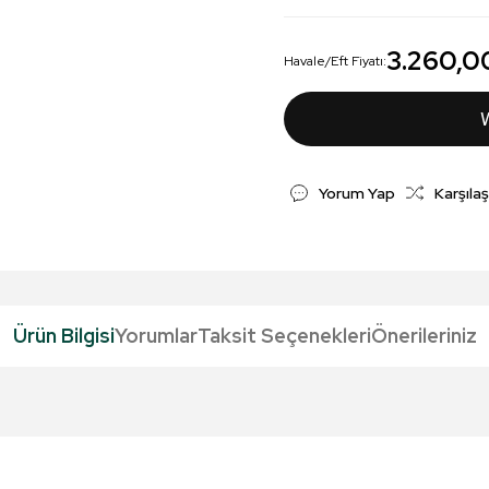
3.260,0
Havale/Eft Fiyatı:
Yorum Yap
Karşılaş
Ürün Bilgisi
Yorumlar
Taksit Seçenekleri
Önerileriniz
da yetersiz gördüğünüz noktaları öneri formunu kullanarak tarafımıza iletebil
Bu ürüne ilk yorumu siz yapın!