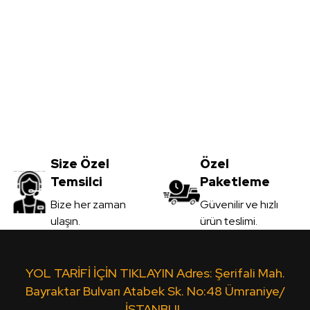
Yorum Yaz
m
L.Acr-A05 Parlak Kaşmir - Lux Akrilik Panel 
Size Özel
3.670,00
Özel
TL
Temsilci
Paketleme
KDV Dahil
Gönder
Bize her zaman
Güvenilir ve hızlı
ulaşın.
ürün teslimi.
Sipariş Ver
*1220*2800mm
U.Acr-403 Parlak Ekru Antrasit -
YOL TARİFİ İÇİN TIKLAYIN Adres: Şerifali Mah.
Bayraktar Bulvarı Atabek Sk. No:48 Ümraniye/
İSTANBUL