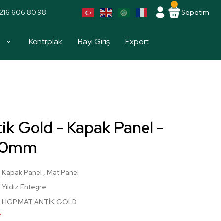
216 606 80 98
Sepetim
a
Kontrplak
Bayi Giriş
Export
k Gold - Kapak Panel -
00mm
Kapak Panel
,
Mat Panel
Yıldız Entegre
HGP.MAT ANTİK GOLD
e!