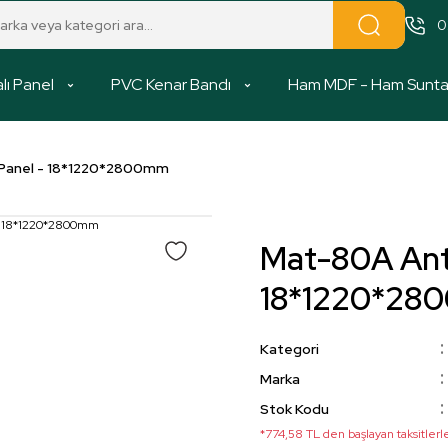
0
lı Panel
PVC Kenar Bandı
Ham MDF - Ham Sunt
 Panel - 18*1220*2800mm
Mat-80A Anti
18*1220*28
Kategori
Marka
Stok Kodu
*774,58 TL den başlayan taksitlerl