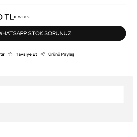
0 TL
KDV Dahil
WHATSAPP STOK SORUNUZ
tır
Tavsiye Et
Ürünü Paylaş
irsiniz.