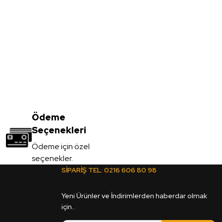
- 18*1220*2800mm
Ödeme
Seçenekleri
Ödeme için özel
seçenekler.
SİPARİŞ TEL:
0216 606 80 98
 Ultra Lux Akrilik Panel - 18*1220*2800mm
Yeni Ürünler ve İndirimlerden haberdar olmak
için..