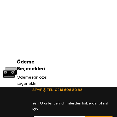
- 18*1220*2800mm
Ödeme
Seçenekleri
Ödeme için özel
seçenekler.
SİPARİŞ TEL:
0216 606 80 98
 Ultra Lux Akrilik Panel - 18*1220*2800mm
Yeni Ürünler ve İndirimlerden haberdar olmak
için..