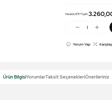
3.260,0
Havale/Eft Fiyatı:
Yorum Yap
Karşılaş
Ürün Bilgisi
Yorumlar
Taksit Seçenekleri
Önerileriniz
da yetersiz gördüğünüz noktaları öneri formunu kullanarak tarafımıza iletebil
Bu ürüne ilk yorumu siz yapın!