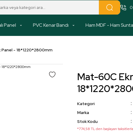
0
lı Panel
PVC Kenar Bandı
Ham MDF - Ham Sunt
k Panel - 18*1220*2800mm
Mat-60C Ekr
18*1220*28
Kategori
Marka
Stok Kodu
*774,58 TL den başlayan taksitlerl