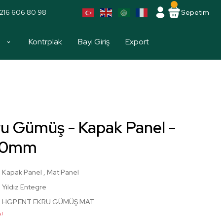
216 606 80 98
Sepetim
a
Kontrplak
Bayi Giriş
Export
u Gümüş - Kapak Panel -
00mm
Kapak Panel
,
Mat Panel
Yıldız Entegre
HGP.ENT EKRU GÜMÜŞ MAT
e!