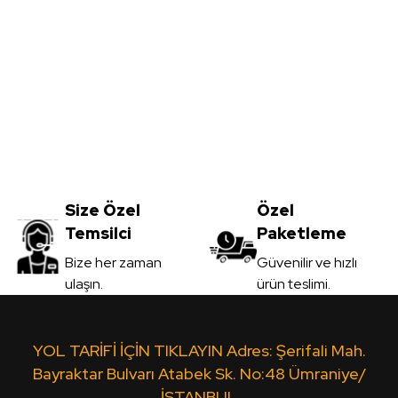
Yorum Yaz
m
L.Acr-A05 Parlak Kaşmir - Lux Akrilik Panel 
Size Özel
3.670,00
Özel
TL
Temsilci
Paketleme
KDV Dahil
Gönder
Bize her zaman
Güvenilir ve hızlı
ulaşın.
ürün teslimi.
Sipariş Ver
*1220*2800mm
U.Acr-403 Parlak Ekru Antrasit -
YOL TARİFİ İÇİN TIKLAYIN Adres: Şerifali Mah.
Bayraktar Bulvarı Atabek Sk. No:48 Ümraniye/
İSTANBUL