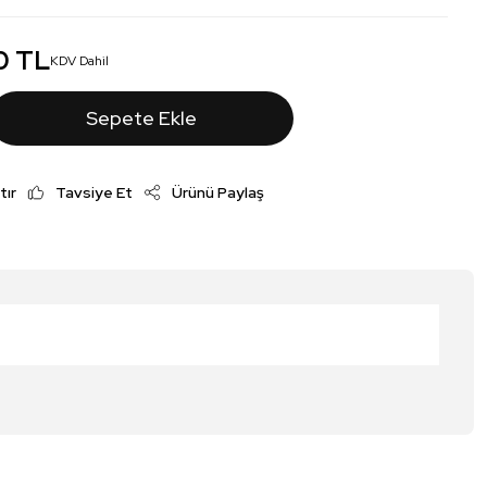
0 TL
KDV Dahil
Sepete Ekle
tır
Tavsiye Et
Ürünü Paylaş
irsiniz.