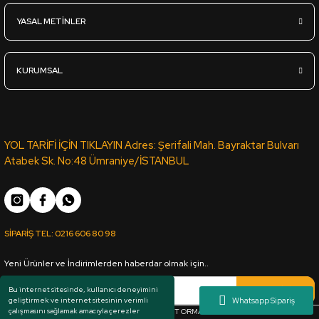
YASAL METİNLER
1.190,00
TL
KDV Dahil
KURUMSAL
Sipariş Ver
Siyah Çift Yüz Boyalı Mdf 2,7*1700*2100mm
YOL TARİFİ İÇİN TIKLAYIN Adres: Şerifali Mah. Bayraktar Bulvarı
Atabek Sk. No:48 Ümraniye/İSTANBUL
555,00
TL
KDV Dahil
SİPARİŞ TEL:
0216 606 80 98
Sipariş Ver
Yeni Ürünler ve İndirimlerden haberdar olmak için..
Sarı Çift Yüz Boyalı Mdf 2,7*1700*2100mm
Kaydol
Bu internet sitesinde, kullanıcı deneyimini
geliştirmek ve internet sitesinin verimli
çalışmasını sağlamak amacıyla çerezler
Her hakkı saklıdır. Copyright © 1983 - 2025 ARKUT ORMAN ÜRÜNLERİ SAN. VE TİC. LTD.