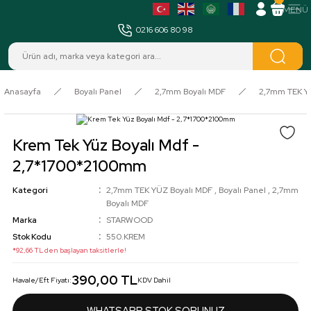
MENÜ
0216 606 80 98
Anasayfa
Boyalı Panel
2,7mm Boyalı MDF
2,7mm TEK Y
Krem Tek Yüz Boyalı Mdf -
2,7*1700*2100mm
Kategori
2,7mm TEK YÜZ Boyalı MDF
,
Boyalı Panel
,
2,7mm
Boyalı MDF
Marka
STARWOOD
Stok Kodu
550.KREM
*92,66 TL den başlayan taksitlerle!
390,00 TL
Havale/Eft Fiyatı:
KDV Dahil
WHATSAPP STOK SORUNUZ