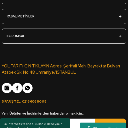
04mm Beyaz Tek Yüz Boyalı MDF - 04*2100*2800mm
YASAL METİNLER
1.190,00
TL
KDV Dahil
KURUMSAL
Sipariş Ver
Siyah Çift Yüz Boyalı Mdf 2,7*1700*2100mm
YOL TARİFİ İÇİN TIKLAYIN Adres: Şerifali Mah. Bayraktar Bulvarı
Atabek Sk. No:48 Ümraniye/İSTANBUL
555,00
TL
KDV Dahil
SİPARİŞ TEL:
0216 606 80 98
Sipariş Ver
Yeni Ürünler ve İndirimlerden haberdar olmak için..
Sarı Çift Yüz Boyalı Mdf 2,7*1700*2100mm
Kaydol
Bu internet sitesinde, kullanıcı deneyimini