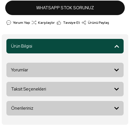
WHATSAPP STOK SORUNUZ
Yorum Yap
Karşılaştır
Tavsiye Et
Ürünü Paylaş
Ürün Bilgisi
Yorumlar
Taksit Seçenekleri
Bu ürüne ilk yorumu siz yapın!
Önerileriniz
Yorum Yaz
Bu ürünün fiyat bilgisi, resim, ürün açıklamalarında ve diğer
konularda yetersiz gördüğünüz noktaları öneri formunu kullanarak