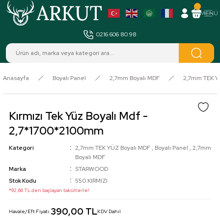
MENÜ
0216 606 80 98
Anasayfa
Boyalı Panel
2,7mm Boyalı MDF
2,7mm TEK Y
Kırmızı Tek Yüz Boyalı Mdf -
2,7*1700*2100mm
Kategori
2,7mm TEK YÜZ Boyalı MDF
,
Boyalı Panel
,
2,7mm
Boyalı MDF
Marka
STARWOOD
Stok Kodu
550.KIRMIZI
*92,66 TL den başlayan taksitlerle!
390,00 TL
Havale/Eft Fiyatı:
KDV Dahil