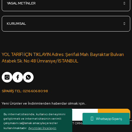
YASAL METİNLER
3.670,00
TL
KDV Dahil
KURUMSAL
Sipariş Ver
U.Acr-403 Parlak Ekru Antrasit - Ultra Lux Akrilik Panel - 18*1
YOL TARİFİ İÇİN TIKLAYIN Adres: Şerifali Mah. Bayraktar Bulvarı
Atabek Sk. No:48 Ümraniye/İSTANBUL
5.375,00
TL
KDV Dahil
SİPARİŞ TEL:
0216 606 80 98
Sipariş Ver
Yeni Ürünler ve İndirimlerden haberdar olmak için..
L.Acr-237 Parlak Gri - Lux Akrilik Panel - 18*1220*2800mm
Kaydol
Bu internet sitesinde, kullanıcı deneyimini
geliştirmek ve internet sitesinin verimli
çalışmasını sağlamak amacıyla çerezler
Her hakkı saklıdır. Copyright © 1983 - 2025 ARKUT ORMAN ÜRÜNLERİ SAN. VE TİC. LTD.
kullanılmaktadır.
Ayrıntıları İnceleyin
4.040,00
TL
ŞTİ.