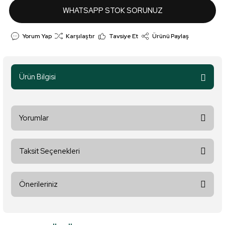
WHATSAPP STOK SORUNUZ
Yorum Yap
Karşılaştır
Tavsiye Et
Ürünü Paylaş
Ürün Bilgisi
Yorumlar
Taksit Seçenekleri
Bu ürüne ilk yorumu siz yapın!
Önerileriniz
Yorum Yaz
Bu ürünün fiyat bilgisi, resim, ürün açıklamalarında ve diğer
konularda yetersiz gördüğünüz noktaları öneri formunu kullanarak