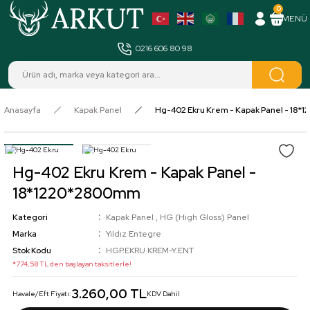
0
MENÜ
0216 606 80 98
Anasayfa
Kapak Panel
Hg-402 Ekru Krem - Kapak Panel - 18
Hg-402 Ekru Krem - Kapak Panel -
18*1220*2800mm
Kategori
Kapak Panel
,
HG (High Gloss) Panel
Marka
Yıldız Entegre
Stok Kodu
HGP.EKRU KREM-Y.ENT
*774,58 TL den başlayan taksitlerle!
3.260,00 TL
Havale/Eft Fiyatı:
KDV Dahil