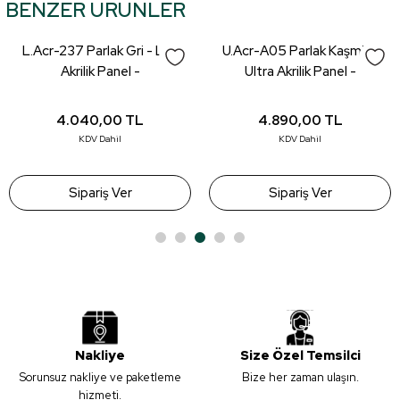
BENZER ÜRÜNLER
tarafımıza iletebilirsiniz.
Görüş ve önerileriniz için teşekkür ederiz.
L.Acr-237 Parlak Gri - Lux
U.Acr-A05 Parlak Kaşmir -
Ürün resmi kalitesiz, bozuk veya görüntülenemiyor.
Akrilik Panel -
Ultra Akrilik Panel -
18*1220*2800mm
18*1220*2800mm
Ürün açıklamasında eksik bilgiler bulunuyor.
4.040,00
TL
4.890,00
TL
Ürün bilgilerinde hatalar bulunuyor.
KDV Dahil
KDV Dahil
Ürün fiyatı diğer sitelerden daha pahalı.
Bu ürüne benzer farklı alternatifler olmalı.
Sipariş Ver
Sipariş Ver
Gönder
Nakliye
Size Özel Temsilci
Sorunsuz nakliye ve paketleme
Bize her zaman ulaşın.
hizmeti.