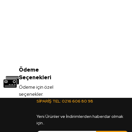
uruncu Çift Yüz Boyalı Mdf 2,7*1700*2100mm
Ödeme
555,00
TL
Seçenekleri
KDV Dahil
Ödeme için özel
seçenekler.
Sipariş Ver
SİPARİŞ TEL:
0216 606 80 98
Yeni Ürünler ve İndirimlerden haberdar olmak
için..