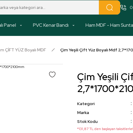
0
lı Panel
PVC Kenar Bandı
Ham MDF - Ham Sunt
m ÇİFT YÜZ Boyalı MDF
Çim Yeşili Çift Yüz Boyalı Mdf 2,7*
Çim Yeşili Çi
2,7*1700*2
Kategori
Marka
Stok Kodu
*131,87 TL den başlayan taksitlerle