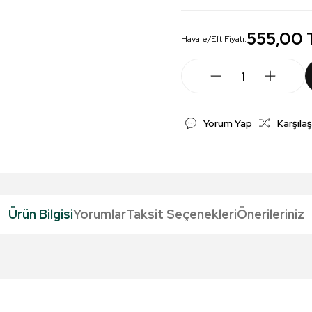
555,00 
Havale/Eft Fiyatı:
Yorum Yap
Karşılaş
Ürün Bilgisi
Yorumlar
Taksit Seçenekleri
Önerileriniz
da yetersiz gördüğünüz noktaları öneri formunu kullanarak tarafımıza iletebil
Bu ürüne ilk yorumu siz yapın!