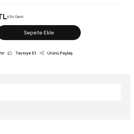
TL
KDV Dahil
Sepete Ekle
tır
Tavsiye Et
Ürünü Paylaş
irsiniz.