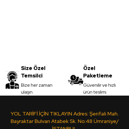
Yorum Yaz
Sarı Çift Yüz Boyalı Mdf 2,7*1700*2100mm
T
Size Özel
555,00
TL
Özel
Temsilci
Paketleme
KDV Dahil
Gönder
Bize her zaman
Güvenilir ve hızlı
ulaşın.
ürün teslimi.
Sipariş Ver
Kırmızı Çift Yüz Boyalı Mdf 2,7*1700*2100mm
YOL TARİFİ İÇİN TIKLAYIN Adres: Şerifali Mah.
Bayraktar Bulvarı Atabek Sk. No:48 Ümraniye/
İSTANBUL