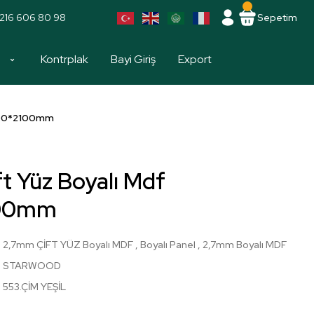
216 606 80 98
Sepetim
a
Kontrplak
Bayi Giriş
Export
1700*2100mm
ft Yüz Boyalı Mdf
100mm
2,7mm ÇİFT YÜZ Boyalı MDF
,
Boyalı Panel
,
2,7mm Boyalı MDF
STARWOOD
553.ÇİM YEŞİL
!