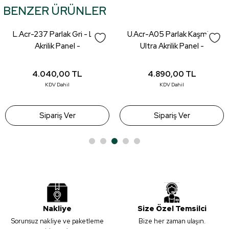
BENZER ÜRÜNLER
tarafımıza iletebilirsiniz.
Görüş ve önerileriniz için teşekkür ederiz.
L.Acr-237 Parlak Gri - Lux
U.Acr-A05 Parlak Kaşmir -
Ürün resmi kalitesiz, bozuk veya görüntülenemiyor.
Akrilik Panel -
Ultra Akrilik Panel -
18*1220*2800mm
18*1220*2800mm
Ürün açıklamasında eksik bilgiler bulunuyor.
4.040,00
TL
4.890,00
TL
Ürün bilgilerinde hatalar bulunuyor.
KDV Dahil
KDV Dahil
Ürün fiyatı diğer sitelerden daha pahalı.
Bu ürüne benzer farklı alternatifler olmalı.
Sipariş Ver
Sipariş Ver
Gönder
Nakliye
Size Özel Temsilci
Sorunsuz nakliye ve paketleme
Bize her zaman ulaşın.