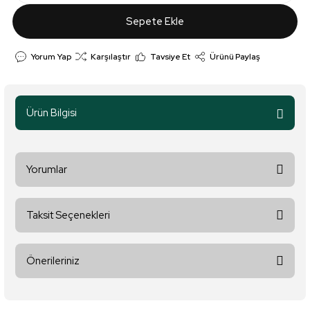
Sepete Ekle
Yorum Yap
Karşılaştır
Tavsiye Et
Ürünü Paylaş
Ürün Bilgisi
Yorumlar
Taksit Seçenekleri
Bu ürüne ilk yorumu siz yapın!
Önerileriniz
Yorum Yaz
Bu ürünün fiyat bilgisi, resim, ürün açıklamalarında ve diğer
konularda yetersiz gördüğünüz noktaları öneri formunu kullanarak