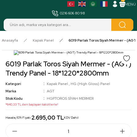
MENÜ
0216 606 80 98
Anasayfa
Kapak Panel
6019 Parlak Toros Siyah Mermer - (AG
6019 Parlak Toros Siyah Mermer - (AGT)
Trendy Panel - 18*1220*2800mm
Kategori
Kapak Panel
,
HG (High Gloss) Panel
Marka
AGT
Stok Kodu
HGP.TOROS SİYAH MERMER
*640,33 TL den başlayan taksitlerle!
2.695,00 TL
Havale/Eft Fiyatı:
KDV Dahil