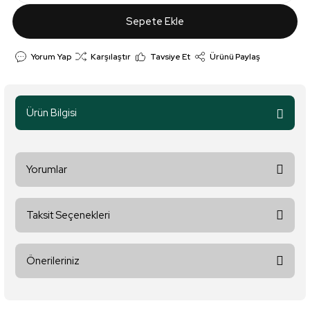
Sepete Ekle
Yorum Yap
Karşılaştır
Tavsiye Et
Ürünü Paylaş
Ürün Bilgisi
Yorumlar
Taksit Seçenekleri
Bu ürüne ilk yorumu siz yapın!
Önerileriniz
Yorum Yaz
Bu ürünün fiyat bilgisi, resim, ürün açıklamalarında ve diğer
konularda yetersiz gördüğünüz noktaları öneri formunu kullanarak