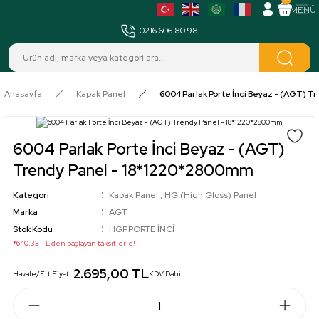
MENÜ
0216 606 80 98
Anasayfa
Kapak Panel
6004 Parlak Porte İnci Beyaz - (AGT) 
6004 Parlak Porte İnci Beyaz - (AGT)
Trendy Panel - 18*1220*2800mm
Kategori
Kapak Panel
,
HG (High Gloss) Panel
Marka
AGT
Stok Kodu
HGP.PORTE İNCİ
*640,33 TL den başlayan taksitlerle!
2.695,00 TL
Havale/Eft Fiyatı:
KDV Dahil