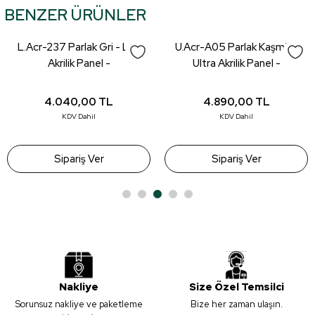
BENZER ÜRÜNLER
tarafımıza iletebilirsiniz.
Görüş ve önerileriniz için teşekkür ederiz.
L.Acr-237 Parlak Gri - Lux
U.Acr-A05 Parlak Kaşmir -
Ürün resmi kalitesiz, bozuk veya görüntülenemiyor.
Akrilik Panel -
Ultra Akrilik Panel -
18*1220*2800mm
18*1220*2800mm
Ürün açıklamasında eksik bilgiler bulunuyor.
4.040,00
TL
4.890,00
TL
Ürün bilgilerinde hatalar bulunuyor.
KDV Dahil
KDV Dahil
Ürün fiyatı diğer sitelerden daha pahalı.
Bu ürüne benzer farklı alternatifler olmalı.
Sipariş Ver
Sipariş Ver
Gönder
Nakliye
Size Özel Temsilci
Sorunsuz nakliye ve paketleme
Bize her zaman ulaşın.