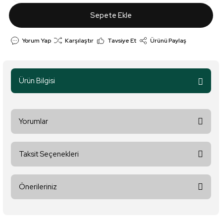
Sepete Ekle
Yorum Yap
Karşılaştır
Tavsiye Et
Ürünü Paylaş
Ürün Bilgisi
Yorumlar
Taksit Seçenekleri
Bu ürüne ilk yorumu siz yapın!
Önerileriniz
Yorum Yaz
Bu ürünün fiyat bilgisi, resim, ürün açıklamalarında ve diğer
konularda yetersiz gördüğünüz noktaları öneri formunu kullanarak