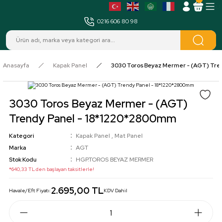
MENÜ
0216 606 80 98
Anasayfa
Kapak Panel
3030 Toros Beyaz Mermer - (AGT) Tre
3030 Toros Beyaz Mermer - (AGT)
Trendy Panel - 18*1220*2800mm
Kategori
Kapak Panel
,
Mat Panel
Marka
AGT
Stok Kodu
HGP.TOROS BEYAZ MERMER
*640,33 TL den başlayan taksitlerle!
2.695,00 TL
Havale/Eft Fiyatı:
KDV Dahil