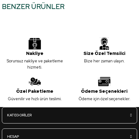
BENZER ÜRÜNLER
tarafımıza iletebilirsiniz.
Görüş ve önerileriniz için teşekkür ederiz.
Mat-Z53 İyon - Kapak Panel - 18*1220*2800mm
Ürün resmi kalitesiz, bozuk veya görüntülenemiyor.
Ürün açıklamasında eksik bilgiler bulunuyor.
2.695,00
TL
Ürün bilgilerinde hatalar bulunuyor.
KDV Dahil
Nakliye
Size Özel Temsilci
Ürün fiyatı diğer sitelerden daha pahalı.
Sorunsuz nakliye ve paketleme
Bize her zaman ulaşın.
Bu ürüne benzer farklı alternatifler olmalı.
hizmeti.
Sipariş Ver
L.Acr-A05 Parlak Kaşmir - Lux Akrilik Panel - 18*1220*2800mm
Özel Paketleme
Ödeme Seçenekleri
Güvenilir ve hızlı ürün teslimi.
Ödeme için özel seçenekler.
Gönder
3.670,00
TL
KDV Dahil
KATEGORİLER
Sipariş Ver
HESAP