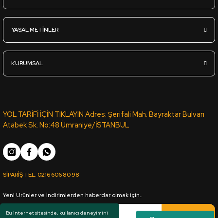
L.Acr-068 Parlak Beyaz Lux Akrilik Panel - 18*1220*2800mm
YASAL METİNLER
3.670,00
TL
KDV Dahil
KURUMSAL
Sipariş Ver
U.Acr-403 Parlak Ekru Antrasit - Ultra Lux Akrilik Panel - 18*1
YOL TARİFİ İÇİN TIKLAYIN Adres: Şerifali Mah. Bayraktar Bulvarı
Atabek Sk. No:48 Ümraniye/İSTANBUL
5.375,00
TL
KDV Dahil
SİPARİŞ TEL:
0216 606 80 98
Sipariş Ver
Yeni Ürünler ve İndirimlerden haberdar olmak için..
L.Acr-237 Parlak Gri - Lux Akrilik Panel - 18*1220*2800mm
Kaydol
Bu internet sitesinde, kullanıcı deneyimini