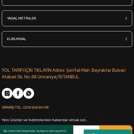
22mm*2100*2800mm Profillik Ham MDF - ÇAMSAN ORDU
YASAL METİNLER
3.765,00
TL
KDV Dahil
KURUMSAL
Sipariş Ver
18mm*1830*3660mm Ham MDF - ÇAMSAN ORDU
YOL TARİFİ İÇİN TIKLAYIN Adres: Şerifali Mah. Bayraktar Bulvarı
Atabek Sk. No:48 Ümraniye/İSTANBUL
3.155,00
TL
KDV Dahil
SİPARİŞ TEL:
0216 606 80 98
Sipariş Ver
Yeni Ürünler ve İndirimlerden haberdar olmak için..
18mm*2100*2800mm Ham MDF - ÇAMSAN ORDU
Kaydol
Bu internet sitesinde, kullanıcı deneyimini