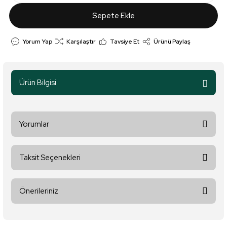
Sepete Ekle
Yorum Yap
Karşılaştır
Tavsiye Et
Ürünü Paylaş
Ürün Bilgisi
Yorumlar
Taksit Seçenekleri
Bu ürüne ilk yorumu siz yapın!
Önerileriniz
Yorum Yaz
Bu ürünün fiyat bilgisi, resim, ürün açıklamalarında ve diğer
konularda yetersiz gördüğünüz noktaları öneri formunu kullanarak