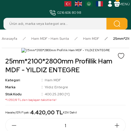
MENÜ
0216 606 80 98
Anasayfa
Ham MDF - Ham Sunta
Ham MDF
25mm*2100
25mm*2100*2800mm Profillik Ham
MDF - YILDIZ ENTEGRE
Kategori
Ham MDF
Marka
Yıldız Entegre
Stok Kodu
400.25.280 [Y]
*1.050,19 TL den başlayan taksitlerle!
4.420,00 TL
Havale/Eft Fiyatı:
KDV Dahil