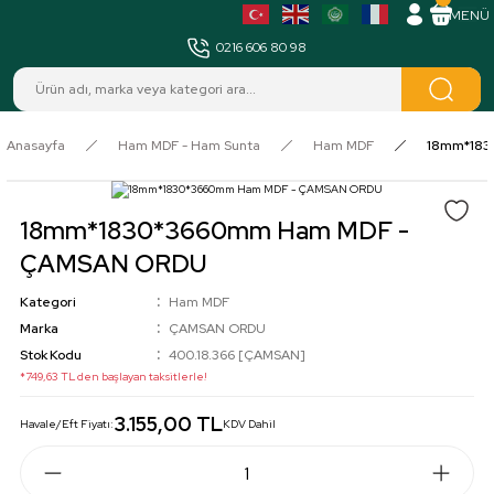
MENÜ
0216 606 80 98
Anasayfa
Ham MDF - Ham Sunta
Ham MDF
18mm*183
18mm*1830*3660mm Ham MDF -
ÇAMSAN ORDU
Kategori
Ham MDF
Marka
ÇAMSAN ORDU
Stok Kodu
400.18.366 [ÇAMSAN]
*749,63 TL den başlayan taksitlerle!
3.155,00 TL
Havale/Eft Fiyatı:
KDV Dahil