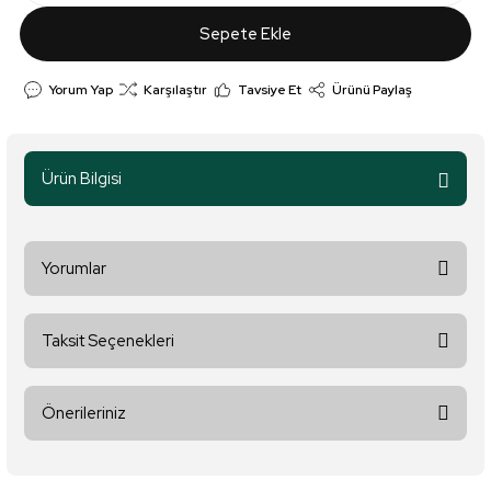
Sepete Ekle
Yorum Yap
Karşılaştır
Tavsiye Et
Ürünü Paylaş
Ürün Bilgisi
Yorumlar
Taksit Seçenekleri
Bu ürüne ilk yorumu siz yapın!
Önerileriniz
Yorum Yaz
Bu ürünün fiyat bilgisi, resim, ürün açıklamalarında ve diğer
konularda yetersiz gördüğünüz noktaları öneri formunu kullanarak