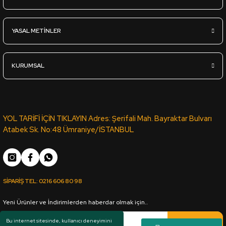
25mm*2100*2800mm Profillik Ham MDF - ÇAMSAN ORDU
YASAL METİNLER
4.360,00
TL
KDV Dahil
KURUMSAL
Sipariş Ver
22mm*2100*2800mm Profillik Ham MDF - ÇAMSAN ORDU
YOL TARİFİ İÇİN TIKLAYIN Adres: Şerifali Mah. Bayraktar Bulvarı
Atabek Sk. No:48 Ümraniye/İSTANBUL
3.765,00
TL
KDV Dahil
SİPARİŞ TEL:
0216 606 80 98
Sipariş Ver
Yeni Ürünler ve İndirimlerden haberdar olmak için..
18mm*2100*2800mm Ham MDF - ÇAMSAN ORDU
Kaydol
Bu internet sitesinde, kullanıcı deneyimini