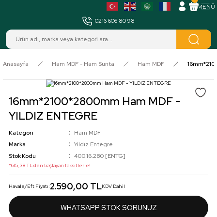
MENÜ
0216 606 80 98
Anasayfa
Ham MDF - Ham Sunta
Ham MDF
16mm*210
16mm*2100*2800mm Ham MDF -
YILDIZ ENTEGRE
Kategori
Ham MDF
Marka
Yıldız Entegre
Stok Kodu
400.16.280 [ENTG]
*615,38 TL den başlayan taksitlerle!
2.590,00 TL
Havale/Eft Fiyatı:
KDV Dahil
WHATSAPP STOK SORUNUZ