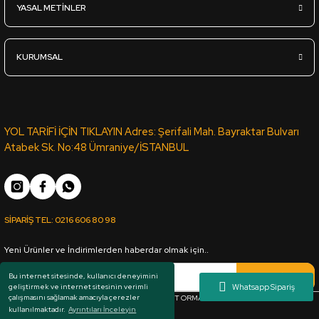
YASAL METİNLER
4.360,00
TL
KDV Dahil
KURUMSAL
Sipariş Ver
22mm*2100*2800mm Profillik Ham MDF - ÇAMSAN ORDU
YOL TARİFİ İÇİN TIKLAYIN Adres: Şerifali Mah. Bayraktar Bulvarı
Atabek Sk. No:48 Ümraniye/İSTANBUL
3.765,00
TL
KDV Dahil
SİPARİŞ TEL:
0216 606 80 98
Sipariş Ver
Yeni Ürünler ve İndirimlerden haberdar olmak için..
18mm*1830*3660mm Ham MDF - ÇAMSAN ORDU
Kaydol
Bu internet sitesinde, kullanıcı deneyimini
geliştirmek ve internet sitesinin verimli
çalışmasını sağlamak amacıyla çerezler
Her hakkı saklıdır. Copyright © 1983 - 2025 ARKUT ORMAN ÜRÜNLERİ SAN. VE TİC. LTD.
kullanılmaktadır.
Ayrıntıları İnceleyin
3.155,00
TL
ŞTİ.