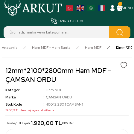
MENÜ
0216 606 80 98
Anasayfa
Ham MDF - Ham Sunta
Ham MDF
12mm*210
12mm*2100*2800mm Ham MDF -
ÇAMSAN ORDU
Kategori
Ham MDF
Marka
ÇAMSAN ORDU
Stok Kodu
400.12.280 [ÇAMSAN]
*456,19 TL den başlayan taksitlerle!
1.920,00 TL
Havale/Eft Fiyatı:
KDV Dahil