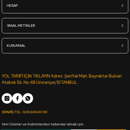
Sipariş Ver
HESAP
25mm*2100*2800mm Profillik Ham MDF - ÇAMSAN ORDU
YASAL METİNLER
4.360,00
TL
KDV Dahil
KURUMSAL
Sipariş Ver
22mm*2100*2800mm Profillik Ham MDF - ÇAMSAN ORDU
YOL TARİFİ İÇİN TIKLAYIN Adres: Şerifali Mah. Bayraktar Bulvarı
Atabek Sk. No:48 Ümraniye/İSTANBUL
3.765,00
TL
KDV Dahil
SİPARİŞ TEL:
0216 606 80 98
Sipariş Ver
Yeni Ürünler ve İndirimlerden haberdar olmak için..
18mm*1830*3660mm Ham MDF - ÇAMSAN ORDU