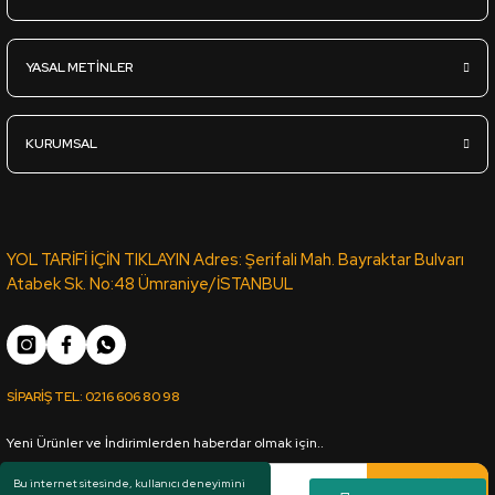
25mm*2100*2800mm Profillik Ham MDF - ÇAMSAN ORDU
YASAL METİNLER
4.360,00
TL
KDV Dahil
KURUMSAL
Sipariş Ver
22mm*2100*2800mm Profillik Ham MDF - ÇAMSAN ORDU
YOL TARİFİ İÇİN TIKLAYIN Adres: Şerifali Mah. Bayraktar Bulvarı
Atabek Sk. No:48 Ümraniye/İSTANBUL
3.765,00
TL
KDV Dahil
SİPARİŞ TEL:
0216 606 80 98
Sipariş Ver
Yeni Ürünler ve İndirimlerden haberdar olmak için..
18mm*1830*3660mm Ham MDF - ÇAMSAN ORDU
Kaydol
Bu internet sitesinde, kullanıcı deneyimini