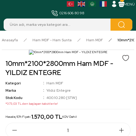
MENÜ
0216 606 80 98
Anasayfa
Ham MDF - Ham Sunta
Ham MDF
10mm*210
10mm*2100*2800mm Ham MDF -
YILDIZ ENTEGRE
Kategori
Ham MDF
Marka
Yıldız Entegre
Stok Kodu
400.10.280 [STW]
*373,03 TL den başlayan taksitlerle!
1.570,00 TL
Havale/Eft Fiyatı:
KDV Dahil