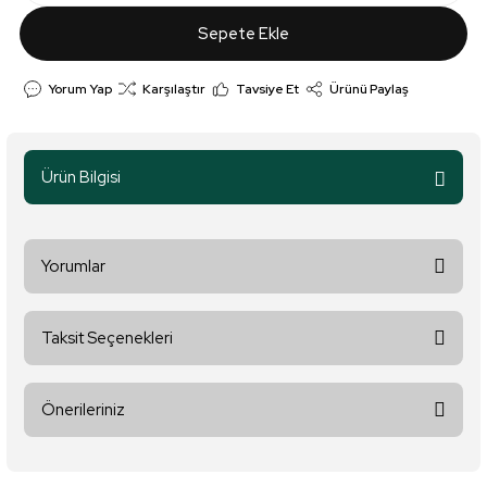
Sepete Ekle
Yorum Yap
Karşılaştır
Tavsiye Et
Ürünü Paylaş
Ürün Bilgisi
Yorumlar
Taksit Seçenekleri
Bu ürüne ilk yorumu siz yapın!
Önerileriniz
Yorum Yaz
Bu ürünün fiyat bilgisi, resim, ürün açıklamalarında ve diğer
konularda yetersiz gördüğünüz noktaları öneri formunu kullanarak