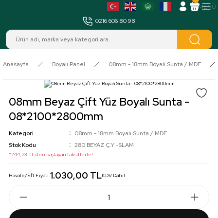
MENÜ
0216 606 80 98
Anasayfa
Boyalı Panel
08mm - 18mm Boyalı Sunta / MDF
08mm Beyaz Çift Yüz Boyalı Sunta -
08*2100*2800mm
Kategori
08mm - 18mm Boyalı Sunta / MDF
Stok Kodu
280.BEYAZ Ç.Y -SLAM
*244,73 TL den başlayan taksitlerle!
1.030,00 TL
Havale/Eft Fiyatı:
KDV Dahil