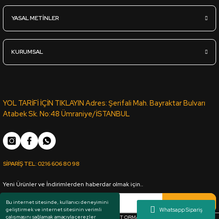
YASAL METİNLER
880,00
TL
KDV Dahil
KURUMSAL
Sipariş Ver
YOL TARİFİ İÇİN TIKLAYIN Adres: Şerifali Mah. Bayraktar Bulvarı
Atabek Sk. No:48 Ümraniye/İSTANBUL
SİPARİŞ TEL:
0216 606 80 98
Yeni Ürünler ve İndirimlerden haberdar olmak için..
Kaydol
Bu internet sitesinde, kullanıcı deneyimini
geliştirmek ve internet sitesinin verimli
çalışmasını sağlamak amacıyla çerezler
Her hakkı saklıdır. Copyright © 1983 - 2025 ARKUT ORMAN ÜRÜNLERİ SAN. VE TİC. LTD.