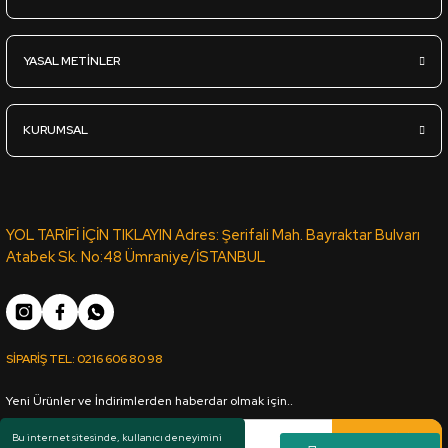
25mm*2100*2800mm Profillik Ham MDF - ÇAMSAN ORDU
YASAL METİNLER
4.360,00
TL
KDV Dahil
KURUMSAL
Sipariş Ver
22mm*2100*2800mm Profillik Ham MDF - ÇAMSAN ORDU
YOL TARİFİ İÇİN TIKLAYIN Adres: Şerifali Mah. Bayraktar Bulvarı
Atabek Sk. No:48 Ümraniye/İSTANBUL
3.765,00
TL
KDV Dahil
SİPARİŞ TEL:
0216 606 80 98
Sipariş Ver
Yeni Ürünler ve İndirimlerden haberdar olmak için..
18mm*1830*3660mm Ham MDF - ÇAMSAN ORDU
Kaydol
Bu internet sitesinde, kullanıcı deneyimini