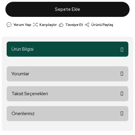
Sepete Ekle
Yorum Yap
Karşılaştır
Tavsiye Et
Ürünü Paylaş
Ürün Bilgisi
Yorumlar
Taksit Seçenekleri
Bu ürüne ilk yorumu siz yapın!
Önerileriniz
Yorum Yaz
Bu ürünün fiyat bilgisi, resim, ürün açıklamalarında ve diğer
konularda yetersiz gördüğünüz noktaları öneri formunu kullanarak