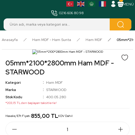
MENÜ
0216 606 80 98
Anasayfa
Ham MDF - Ham Sunta
Ham MDF
05mm*210
05mm*2100*2800mm Ham MDF -
STARWOOD
Kategori
Ham MDF
Marka
STARWOOD
Stok Kodu
400.05.280
*203,15 TL den başlayan taksitlerle!
855,00 TL
Havale/Eft Fiyatı:
KDV Dahil