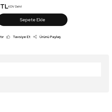
 TL
KDV Dahil
Sepete Ekle
tır
Tavsiye Et
Ürünü Paylaş
irsiniz.