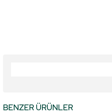
Bu ürünün fiyat bilgisi, resim, ürün açıklamalarında ve diğer konular
Görüş ve önerileriniz için teşekkür ederiz.
BENZER ÜRÜNLER