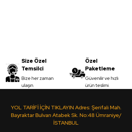
Yorum Yaz
2800mm
05mm Beyaz Tek Yüz Boyalı MDF - 
Size Özel
1.005,00
Özel
TL
Temsilci
Paketleme
KDV Dahil
Gönder
Bize her zaman
Güvenilir ve hızlı
ulaşın.
ürün teslimi.
Sipariş Ver
Sarı Çift Yüz Boyalı Mdf 2,7*1700*2100mm
T
YOL TARİFİ İÇİN TIKLAYIN Adres: Şerifali Mah.
Bayraktar Bulvarı Atabek Sk. No:48 Ümraniye/
İSTANBUL