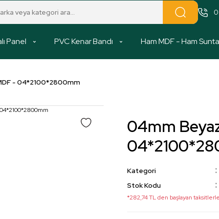
0
lı Panel
PVC Kenar Bandı
Ham MDF - Ham Sunt
 MDF - 04*2100*2800mm
04mm Beyaz 
04*2100*2
Kategori
Stok Kodu
*282,74 TL den başlayan taksitlerle