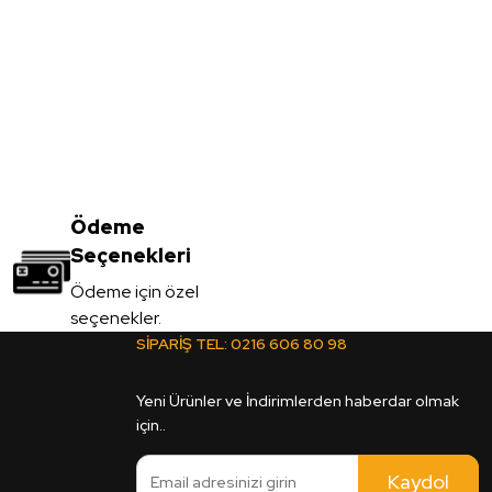
05*2100*2800mm
Ödeme
Seçenekleri
Ödeme için özel
seçenekler.
SİPARİŞ TEL:
0216 606 80 98
uruncu Çift Yüz Boyalı Mdf 2,7*1700*2100mm
Yeni Ürünler ve İndirimlerden haberdar olmak
için..
Kaydol