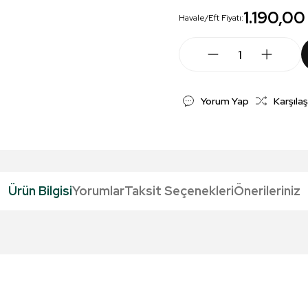
1.190,00
Havale/Eft Fiyatı:
Yorum Yap
Karşılaş
Ürün Bilgisi
Yorumlar
Taksit Seçenekleri
Önerileriniz
da yetersiz gördüğünüz noktaları öneri formunu kullanarak tarafımıza iletebil
Bu ürüne ilk yorumu siz yapın!