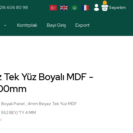
216 606 80 98
Sepetim
a
Kontrplak
Bayi Giriş
Export
Tek Yüz Boyalı MDF -
800mm
Boyalı Panel
,
4mm Beyaz Tek Yüz MDF
552.BEY/TY 4 MM
!