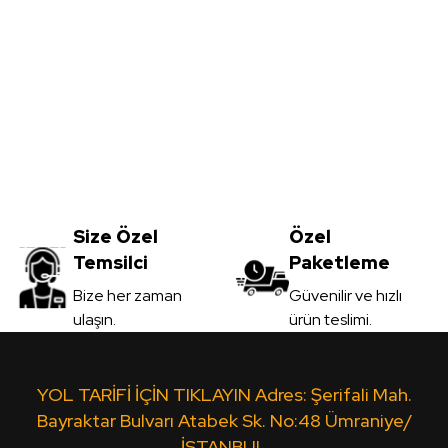
Yorum Yaz
AMSAN ORDU
25mm*2100*2800mm Profillik Ha
Size Özel
Özel
4.420,00
Temsilci
Paketleme
KDV Dahil
Gönder
Bize her zaman
Güvenilir ve hızlı
ulaşın.
ürün teslimi.
Sipariş Ve
MSAN ORDU
22mm*2100*2800mm Profillik H
YOL TARİFİ İÇİN TIKLAYIN Adres: Şerifali Mah.
Bayraktar Bulvarı Atabek Sk. No:48 Ümraniye/
İSTANBUL