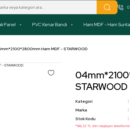
0
lı Panel
PVC Kenar Bandı
Ham MDF - Ham Sunt
4mm*2100*2800mm Ham MDF - STARWOOD
04mm*2100
STARWOOD
Kategori
Marka
Stok Kodu
*166,32 TL den başlayan taksitlerle