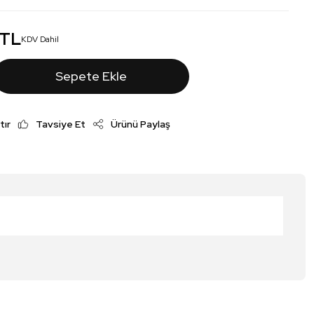
 TL
KDV Dahil
Sepete Ekle
tır
Tavsiye Et
Ürünü Paylaş
irsiniz.