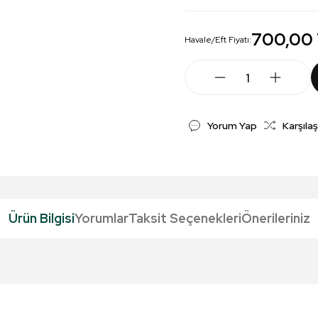
700,00
Havale/Eft Fiyatı:
Yorum Yap
Karşılaş
Ürün Bilgisi
Yorumlar
Taksit Seçenekleri
Önerileriniz
da yetersiz gördüğünüz noktaları öneri formunu kullanarak tarafımıza iletebil
Bu ürüne ilk yorumu siz yapın!