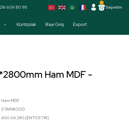
216 606 80 98
Sepetim
a
Kontrplak
Bayi Giriş
Export
*2800mm Ham MDF -
Ham MDF
STARWOOD
400.04.280 [ENTGSTW]
!