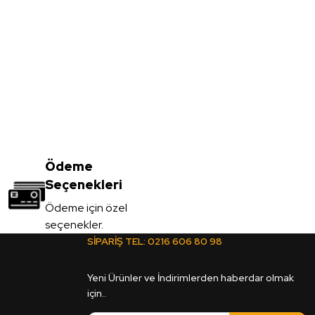
m MDF - YILDIZ ENTEGRE
TL
Ödeme
Seçenekleri
Ödeme için özel
seçenekler.
r
SİPARİŞ TEL:
0216 606 80 98
am MDF - ÇAMSAN ORDU
Yeni Ürünler ve İndirimlerden haberdar olmak
için..